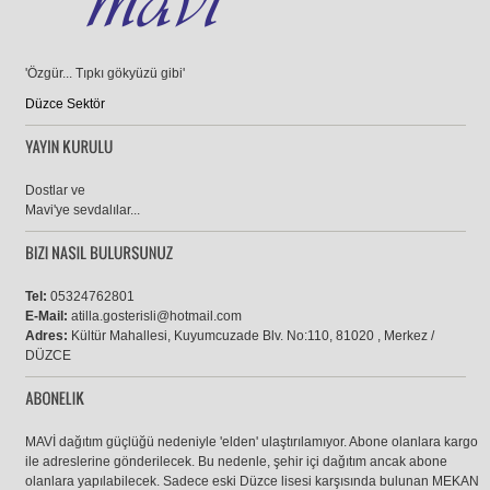
'Özgür... Tıpkı gökyüzü gibi'
Düzce Sektör
Dostlar ve
Mavi'ye sevdalılar...
Tel:
05324762801
E-Mail:
atilla.gosterisli@hotmail.com
Adres:
Kültür Mahallesi, Kuyumcuzade Blv. No:110, 81020 , Merkez /
DÜZCE
MAVİ dağıtım güçlüğü nedeniyle 'elden' ulaştırılamıyor. Abone olanlara kargo
ile adreslerine gönderilecek. Bu nedenle, şehir içi dağıtım ancak abone
olanlara yapılabilecek. Sadece eski Düzce lisesi karşısında bulunan MEKAN